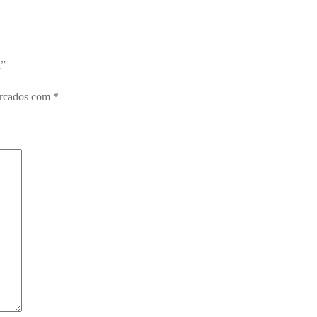
a”
arcados com
*