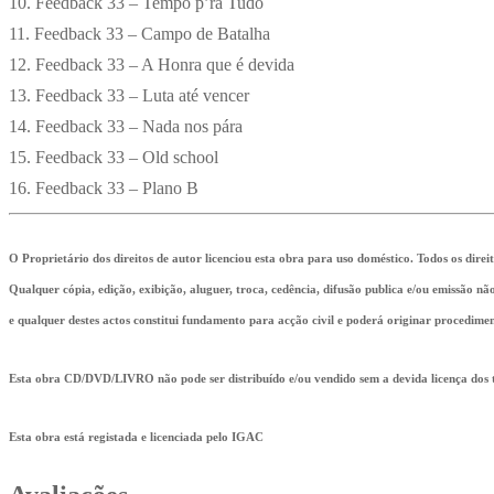
10. Feedback 33 – Tempo p’ra Tudo
11. Feedback 33 – Campo de Batalha
12. Feedback 33 – A Honra que é devida
13. Feedback 33 – Luta até vencer
14. Feedback 33 – Nada nos pára
15. Feedback 33 – Old school
16. Feedback 33 – Plano B
O Proprietário dos direitos de autor licenciou esta obra para uso doméstico. Todos os direi
Qualquer cópia, edição, exibição, aluguer, troca, cedência, difusão publica e/ou emissão n
e qualquer destes actos constitui fundamento para acção civil e poderá originar procedimen
Esta obra CD/DVD/LIVRO não pode ser distribuído e/ou vendido sem a devida licença dos ti
Esta obra está registada e licenciada pelo IGAC