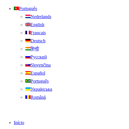
Português
Nederlands
English
Français
Deutsch
हिन्दी
Русский
Slovenčina
Español
Português
Українська
Română
Início