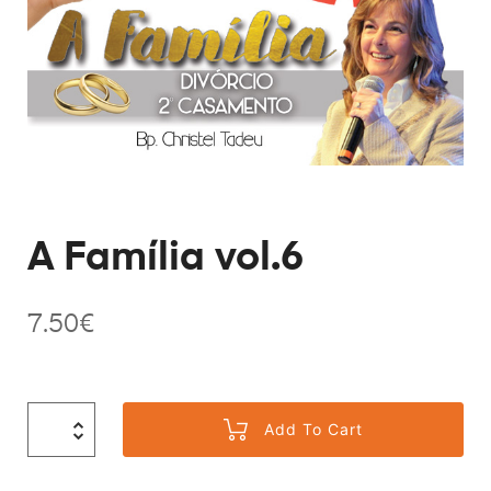
A Família vol.6
7.50
€
Add To Cart