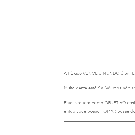
A FÉ que VENCE o MUNDO é um EST
Muita gente está SALVA, mas não s
Este livro tem como OBJETIVO ensi
então você possa TOMAR posse do
_________________________________