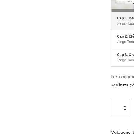
Cap 1. In
Jorge Tad
Cap 2. Efé
Jorge Tad
Cap 3. O 
Jorge Tad
Para abrir 
nas
instruç
Categoria: