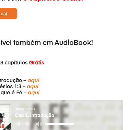
nível também em
AudioBook
!
 3 capítulos
Grátis
ntrodução –
aqui
ésios 1:3 –
aqui
 que é Fé –
aqui
Jorge Tadeu
Cap 1. Introdução
Use
as
setas