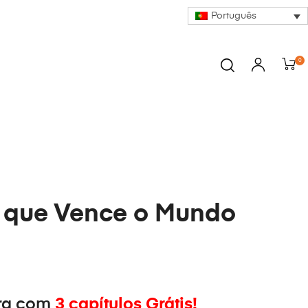
Português
0
 que Vence o Mundo
ra com
3 capítulos Grátis!