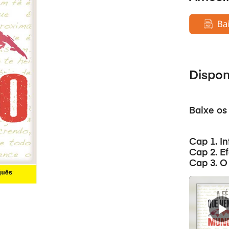
Dispo
Baixe os
Cap 1. I
Cap 2. Ef
Cap 3. O
Reprodutor
de
áudio