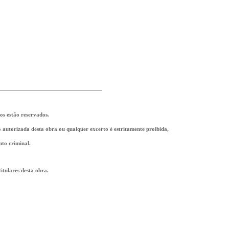
_________________________
tos estão reservados.
ão autorizada desta obra ou qualquer excerto é estritamente proibida,
nto criminal.
tulares desta obra.