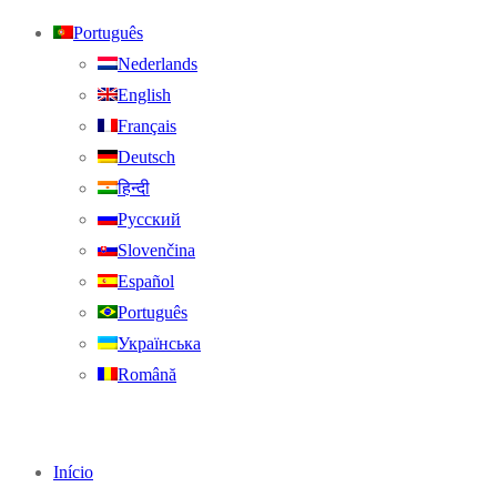
Português
Nederlands
English
Français
Deutsch
हिन्दी
Русский
Slovenčina
Español
Português
Українська
Română
Início