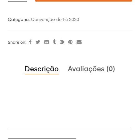
Categoria:
Convenção de Fé 2020
Share on:
Descrição
Avaliações (0)
________________________________________________________
_______________________________