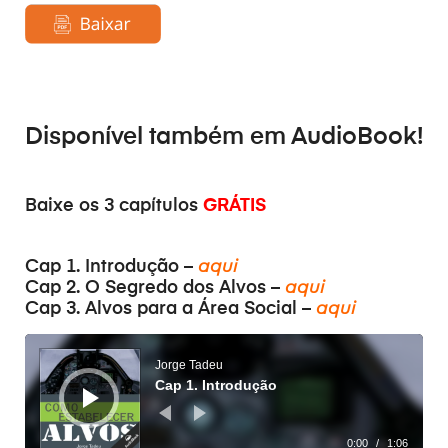
Disponível também em
AudioBook
!
Baixe os 3 capítulos
GRÁTIS
Cap 1. Introdução –
aqui
Cap 2. O Segredo dos Alvos –
aqui
Cap 3. Alvos para a Área Social –
aqui
Audio
prehrávač
Jorge Tadeu
Cap 1. Introdução
0:00
/
1:06