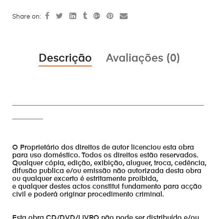
Share on:
Descrição
Avaliações (0)
________________________________________________________
_________
O Proprietário dos direitos de autor licenciou esta obra
para uso doméstico. Todos os direitos estão reservados.
Qualquer cópia, edição, exibição, aluguer, troca, cedência,
difusão publica e/ou emissão não autorizada desta obra
ou qualquer excerto é estritamente proibida,
e qualquer destes actos constitui fundamento para acção
civil e poderá originar procedimento criminal.
Esta obra CD/DVD/LIVRO não pode ser distribuído e/ou