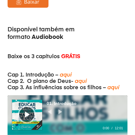
Disponível também em
Audiobook
formato
Baixe os 3 capítulos
GRÁTIS
Cap 1. Introdução –
aqui
Cap 2. O plano de Deus-
aqui
Cap 3. As influências sobre os filhos –
aqui
Reprodutor
de
01. Introdução
áudio
0:00
/
12:01