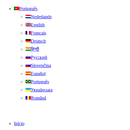
Português
Nederlands
English
Français
Deutsch
हिन्दी
Русский
Slovenčina
Español
Português
Українська
Română
Início