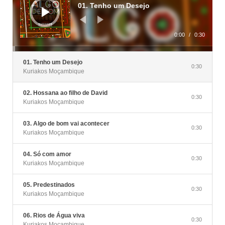
01. Tenho um Desejo
0:00
/
0:30
01. Tenho um Desejo
0:30
Kuriakos Moçambique
02. Hossana ao filho de David
0:30
Kuriakos Moçambique
03. Algo de bom vai acontecer
0:30
Kuriakos Moçambique
04. Só com amor
0:30
Kuriakos Moçambique
05. Predestinados
0:30
Kuriakos Moçambique
06. Rios de Água viva
0:30
Kuriakos Moçambique