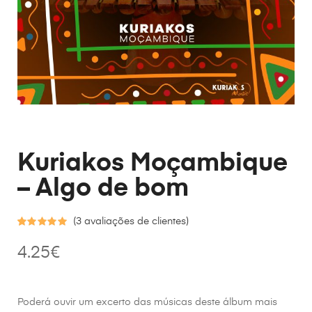
Kuriakos Moçambique
– Algo de bom
(
3
avaliações de clientes)
Classificado
3
4.25
€
com
5.00
em 5 com
base em
Poderá ouvir um excerto das músicas deste álbum mais