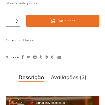
classificaçõe
abaixo nesta página.
s de clientes
Adicionar
Categoria:
Música
Share on:
Descrição
Avaliações (3)
Reprodutor
de
áudio
Kuriakos Moçambique