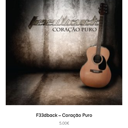
ADICIONAR
F33dback – Coração Puro
5.00
€