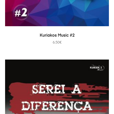
ADICIONAR
Kuriakos Music #2
6.50
€