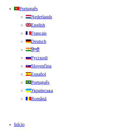
Português
Nederlands
English
Français
Deutsch
हिन्दी
Русский
Slovenčina
Español
Português
Українська
Română
Início