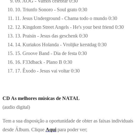
09. AOG - Vamos celebrar
0:30
10. Triunfo Sonoro - Soul grato
0:30
11. Jesus Underground - Chama todo o mundo
0:30
12. Kingdom Street Angels - He's your best friend
0:30
13. Praisin - Jesus das geschenk
0:30
14. Kuriakos Holanda - Vrolijke kerstdag
0:30
15. Groove Band - Dia de festa
0:30
16. F33dback - Plano B
0:30
17. Êxodo - Jesus vai voltar
0:30
CD As melhores músicas de NATAL
(audio digital)
Tem a sua disposição a oportunidade de obter as faixas individuais
desde Álbum. Clique
Aqui
para poder ver;
_______________________________________________________