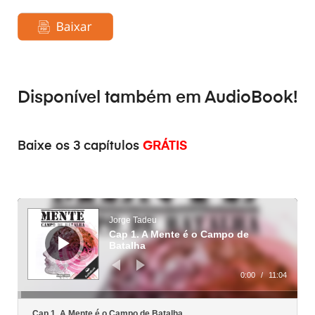
auf
Kundenbew
ertung
Disponível também em
AudioBook
!
Baixe os 3 capítulos
GRÁTIS
Audio-
Player
Jorge Tadeu
Cap 1. A Mente é o Campo de
Batalha
0:00
/
11:04
Cap 1. A Mente é o Campo de Batalha