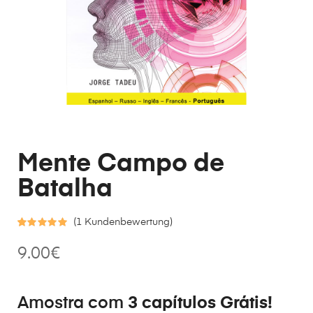
Mente Campo de
Batalha
(
1
Kundenbewertung)
Bewertet
1
9.00
€
mit
5.00
von 5,
basierend
Amostra com
3 capítulos Grátis!