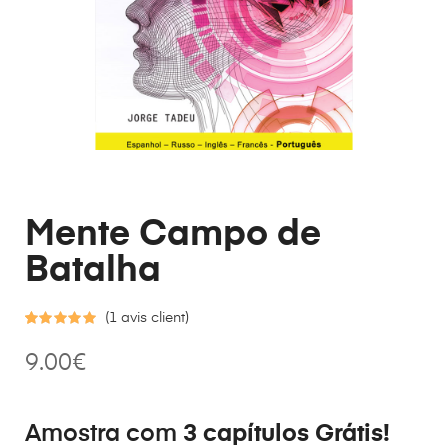
Mente Campo de
Batalha
(
1
avis client)
Noté
1
5.00
9.00
€
sur 5 basé
sur
notation
client
Amostra com
3 capítulos Grátis!