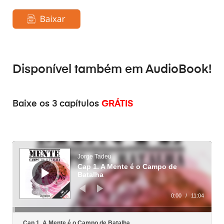
Disponível também em
AudioBook
!
Baixe os 3 capítulos
GRÁTIS
Lecteur
audio
Jorge Tadeu
Cap 1. A Mente é o Campo de
Batalha
0:00
/
11:04
Cap 1. A Mente é o Campo de Batalha