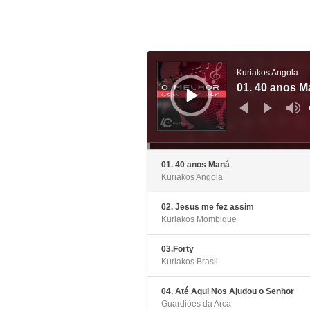
Reprodutor
de
áudio
Kuriakos Angola
01. 40 anos 
01. 40 anos Maná
Kuriakos Angola
02. Jesus me fez assim
Kuriakos Mombique
03.Forty
Kuriakos Brasil
04. Até Aqui Nos Ajudou o Senhor
Guardiões da Arca