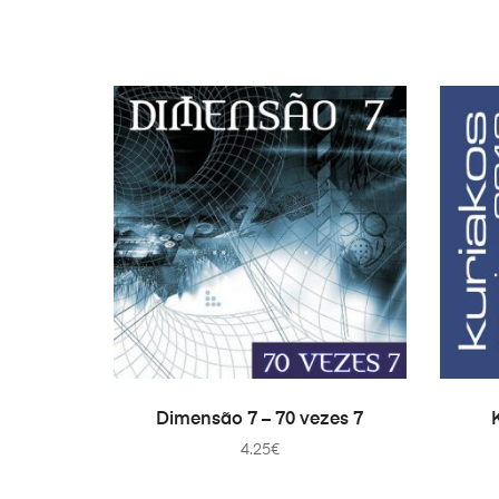
11. Serei Feliz
Protegidos por Deus
12. Tudo pra mim
Kuriakos São Tomé
13. Y.K.T.V
Key B
14. Som da Trombeta
Da Souldjazz
15. Servir a Deus
Ericlene
16. Sempre Vencedores
Soldados de Cristo
ADICIONAR
Dimensão 7 – 70 vezes 7
17. David's Song
Perfect Bliss
4.25
€
18. Muito obrigado