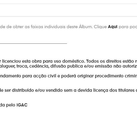
e de obter as faixas individuais deste Álbum. Clique
Aqui
para pod
________________________________
or licenciou esta obra para uso doméstico. Todos os direitos estão 
aluguer, troca, cedência, difusão publica e/ou emissão não autor
fundamento para acção civil e poderá originar procedimento crimin
er distribuído e/ou vendido sem a devida licença dos titulares 
ada pelo IGAC