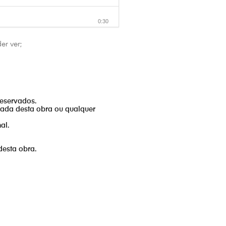
0:30
er ver;
0:30
0:30
reservados.
izada desta obra ou qualquer
0:30
al.
0:30
desta obra.
0:30
0:30