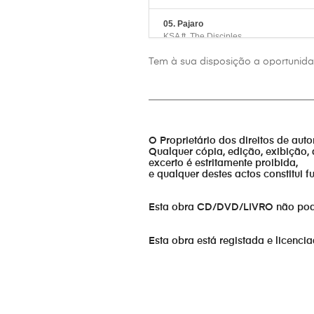
05. Pajaro
KSA ft. The Disciples
Tem à sua disposição a oportunidad
05. Lugar
The Disciples ft. SoulFishers
_________________________________
06. Vaso nas tuas ms
The AOG
O Proprietário dos direitos de aut
Qualquer cópia, edição, exibição, 
07. Caminhada
excerto é estritamente proibida,
Carlos Moreira
e qualquer destes actos constitui 
08. Fake friends
Kingdom Street Angels
Esta obra CD/DVD/LIVRO não pode s
09. School life
Esta obra está registada e licenci
CKS
10. Abraço do Pai
Atalaia G7