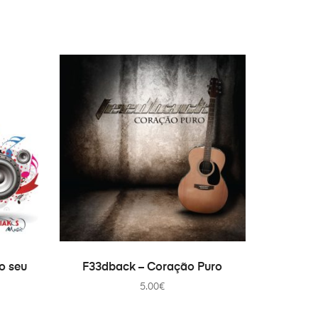
0:30
0:30
0:30
0:30
0:30
0:30
ADICIONAR
o seu
F33dback – Coração Puro
0:30
5.00
€
0:30