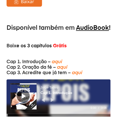
Disponível também em
AudioBook
!
Baix
e os 3 capítulos
Grátis
Cap 1. Introdução –
aqui
Cap 2. Oração da fé –
aqui
Cap 3. Acredite que já tem –
aqui
Reprodutor
de
áudio
Jorge Tadeu
Cap 1. Introdução
0:00
/
3:08