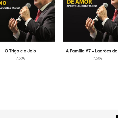
ADICIONAR
ADICIONAR
O Trigo e o Joio
A Família #7 – Ladrões d
7.50
€
7.50
€