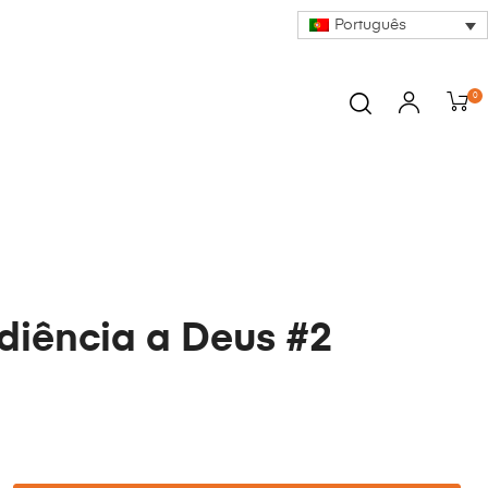
Português
0
iência a Deus #2