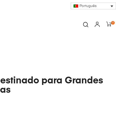
Português
0
estinado para Grandes
sas