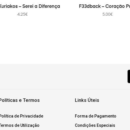
ADICIONAR
ADICIONAR
uriakos – Serei a Diferença
F33dback – Coração P
4.25
€
5.00
€
Políticas e Termos
Links Úteis
Política de Privacidade
Forma de Pagamento
Termos de Utilização
Condições Especiais