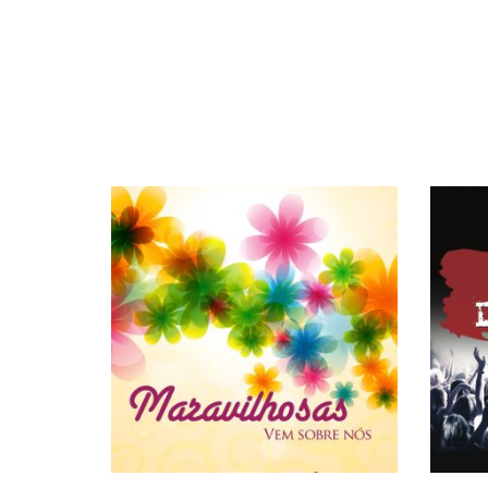
17. Tabernáculo- Filhos de Adopção
18. Triunfo Sonoro - Eu sou
19. Jesus Underground - Conseguim