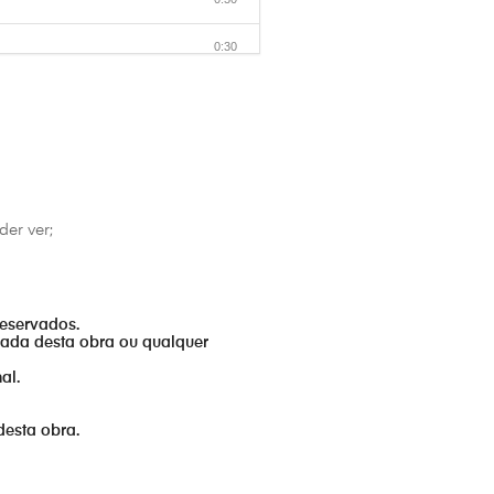
0:30
0:30
0:30
0:30
er ver;
0:30
0:30
reservados.
0:30
izada desta obra ou qualquer
al.
0:30
0:30
desta obra.
0:30