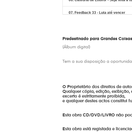
06. Catedral de Louvor - Seja feita a 
07. Feedback 33 - Luta até vencer
08. Kuriakos Angola - Senu messu
09. Guardiões da arca - O teu sonho 
Predestinado para Grandes Coisa
(Álbum digital)
10. Mike Tadeu - Wij Zijn Voorbestemd
Tem a sua disposição a oportunidad
11. The A.O.G - Maná em movimento
12. Geny Lopes - Pai
O Proprietário dos direitos de aut
13. Never4Saken - Tudo Mudou
Qualquer cópia, edição, exibição, 
excerto é estritamente proibida,
e qualquer destes actos constitui 
14. Kuriakos São Tomé e Princípe - El
15. Kuriakos Moçambique - Somos h
Esta obra CD/DVD/LIVRO não pode s
16. Protegidos por Deus - A batalha
Esta obra está registada e licenci