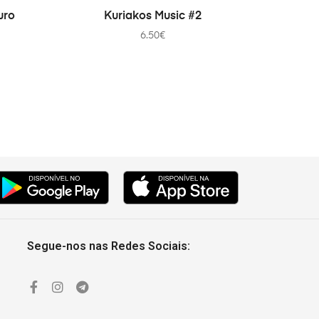
ADICIONAR
uro
Kuriakos Music #2
6.50
€
Segue-nos nas Redes Sociais: