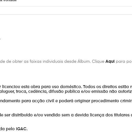
tua vontade
não morreu
s
e de obter as faixas individuais desde Álbum. Clique
Aqui
para pod
or licenciou esta obra para uso doméstico. Todos os direitos estão 
aluguer, troca, cedência, difusão publica e/ou emissão não autor
fundamento para acção civil e poderá originar procedimento crimin
eito
erança
er distribuído e/ou vendido sem a devida licença dos titulares 
ada pelo IGAC.