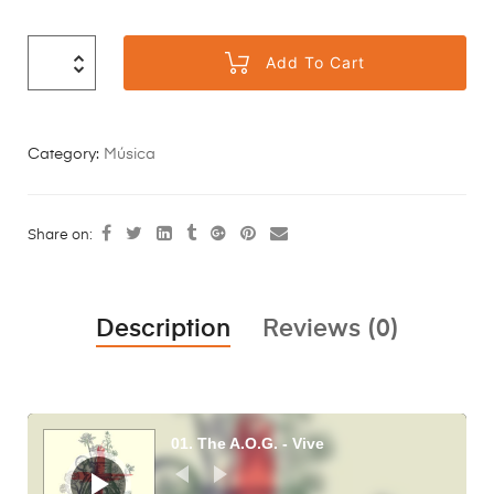
Add To Cart
Category:
Música
Share on:
Description
Reviews (0)
Audio
Player
01. The A.O.G. - Vive