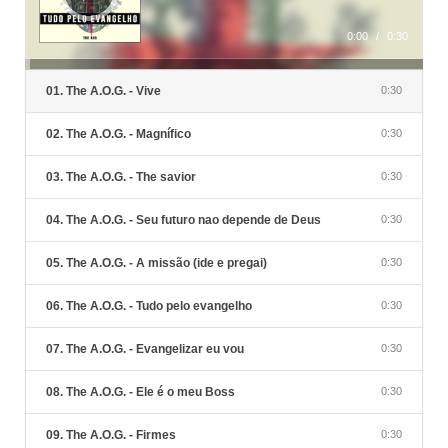
0:00
/
0:30
01. The A.O.G. - Vive
0:30
02. The A.O.G. - Magnífico
0:30
03. The A.O.G. - The savior
0:30
04. The A.O.G. - Seu futuro nao depende de Deus
0:30
05. The A.O.G. - A missão (ide e pregai)
0:30
06. The A.O.G. - Tudo pelo evangelho
0:30
07. The A.O.G. - Evangelizar eu vou
0:30
08. The A.O.G. - Ele é o meu Boss
0:30
09. The A.O.G. - Firmes
0:30