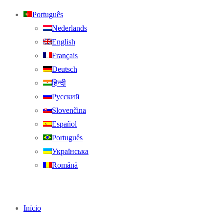
Português
Nederlands
English
Français
Deutsch
हिन्दी
Русский
Slovenčina
Español
Português
Українська
Română
Início