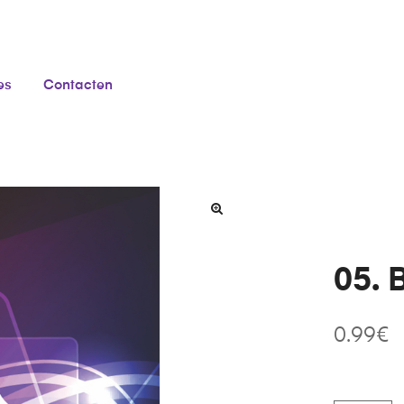
es
Contacten
05. 
0.99
€