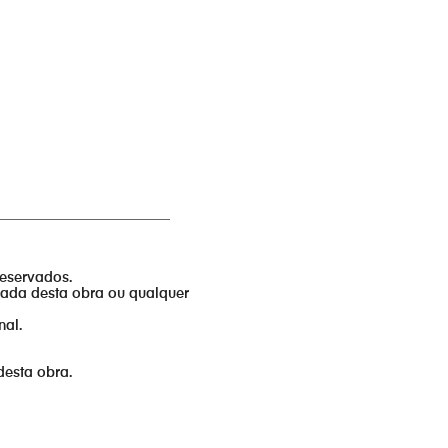
_________________________
reservados.
izada desta obra ou qualquer
nal.
desta obra.