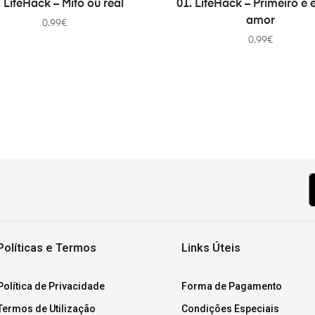
. LifeHack – Mito ou real
01. LifeHack – Primeiro e 
amor
0.99
€
0.99
€
Políticas e Termos
Links Úteis
Política de Privacidade
Forma de Pagamento
Termos de Utilização
Condições Especiais