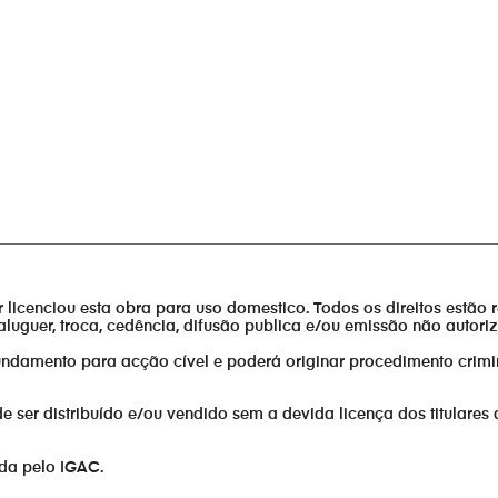
________________________________________________________________
or licenciou esta obra para uso domestico. Todos os direitos estão 
aluguer, troca, cedência, difusão publica e/ou emissão não autor
fundamento para acção cível e poderá originar procedimento crimi
er distribuído e/ou vendido sem a devida licença dos titulares 
ada pelo IGAC.