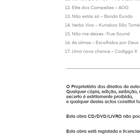
Elite dos Campeões – AOG
Não estás só – Banda Exodo
Verbo Vivo – Kuriakos São Tomé
Não me deixes -True Sound
As almas – Escolhidos por Deus
Uma nova chance – Codiggo X
_________________________________
O Proprietário dos direitos de aut
Qualquer cópia, edição, exibição, 
excerto é estritamente proibida,
e qualquer destes actos constitui 
Esta obra CD/DVD/LIVRO não pode s
Esta obra está registada e licenci