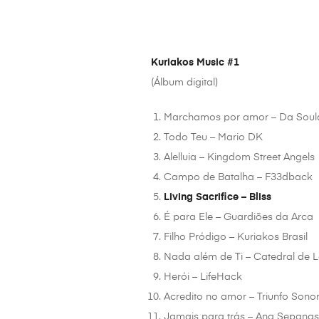
Kuriakos Music #1
(Álbum digital)
Marchamos por amor – Da Soul
Todo Teu – Mario DK
Alelluia – Kingdom Street Angels
Campo de Batalha – F33dback
Living Sacrifice – Bliss
É para Ele – Guardiões da Arca
Filho Pródigo – Kuriakos Brasil
Nada além de Ti – Catedral de 
Herói – LifeHack
Acredito no amor – Triunfo Sono
Jamais para trás – Ana Sepana