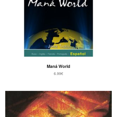
ADICIONAR
Maná World
6.99
€