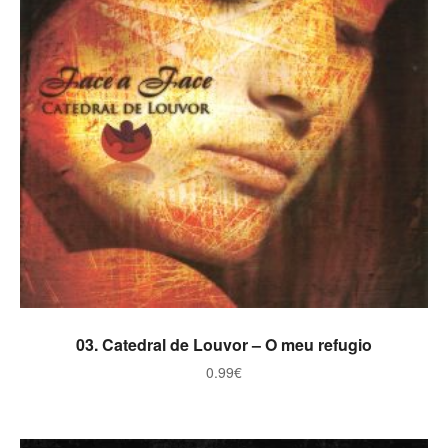
ADICIONAR
03. Catedral de Louvor – O meu refugio
0.99
€