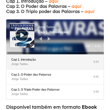
Cap 1. Introdução –
aqui
Cap 2. O Poder das Palavras –
aqui
Cap 3. O Triplo poder das Palavras –
aqui
Audiospeler
Jorge Tadeu
Cap 1. Introdução
0:00
/
6:24
Cap 1. Introdução
6:24
Jorge Tadeu
Cap 2. O Poder das Palavras
6:42
Jorge Tadeu
Cap 3. O Triplo Poder das Palavras
5:59
Jorge Tadeu
Ebook
Disponível também em formato