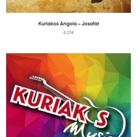
TOEVOEGEN AAN WINKELWAGEN
Kuriakos Angola – Josafat
4.25
€