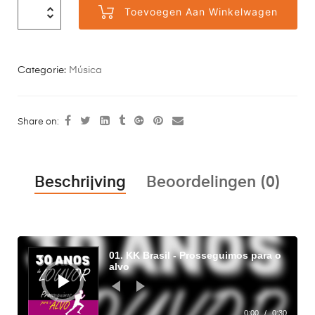
Toevoegen Aan Winkelwagen
Categorie:
Música
Share on:
Beschrijving
Beoordelingen (0)
Audiospeler
01. KK Brasil - Prosseguimos para o
alvo
0:00
/
0:30