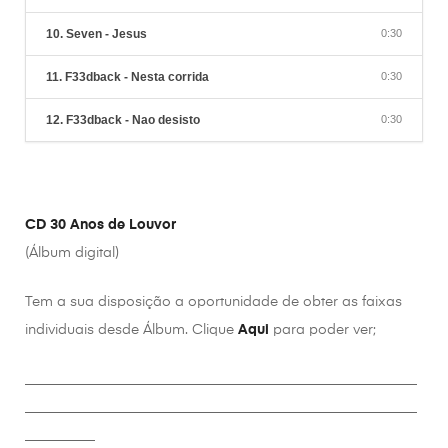
10. Seven - Jesus
0:30
11. F33dback - Nesta corrida
0:30
12. F33dback - Nao desisto
0:30
CD 30 Anos de Louvor
(Álbum digital)
Tem a sua disposição a oportunidade de obter as faixas
individuais desde Álbum. Clique
Aqui
para poder ver;
________________________________________________________
________________________________________________________
__________