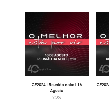
TOEVOEGEN AAN WINKELWAGEN
TO
CF2024 | Reunião noite | 16
CF2024
Agosto
7.50
€