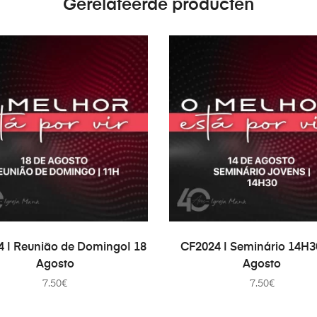
Gerelateerde producten
EVOEGEN AAN WINKELWAGEN
TOEVOEGEN AAN WINKEL
 | Reunião de Domingo| 18
CF2024 | Seminário 14H30
Agosto
Agosto
7.50
€
7.50
€