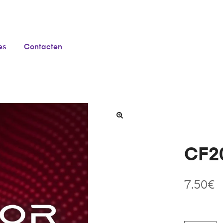
es
Contacten
CF20
7.50
€