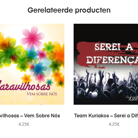
Gerelateerde producten
EVOEGEN AAN WINKELWAGEN
TOEVOEGEN AAN WINKEL
vilhosas – Vem Sobre Nós
Team Kuriakos – Serei a Di
4.25
€
4.25
€