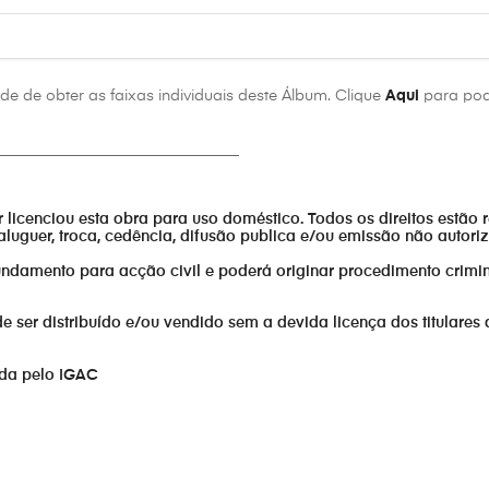
e de obter as faixas individuais deste Álbum. Clique
Aqui
para pod
________________________________
or licenciou esta obra para uso doméstico. Todos os direitos estão 
aluguer, troca, cedência, difusão publica e/ou emissão não autor
fundamento para acção civil e poderá originar procedimento crimin
er distribuído e/ou vendido sem a devida licença dos titulares 
ada pelo IGAC