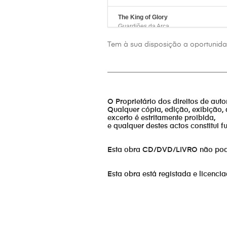
The King of Glory
Guardiões da Arca
Tem à sua disposição a oportunidad
As Portas se abrem
Guardiões da Arca
_________________________________
Se eu Ouvir e Praticar
Guardiões da Arca
O Proprietário dos direitos de aut
Qualquer cópia, edição, exibição, 
Vivamos em união
excerto é estritamente proibida,
Guardiões da Arca
e qualquer destes actos constitui 
Firme estou
Guardiões da Arca
Esta obra CD/DVD/LIVRO não pode s
Jesus está às portas
Esta obra está registada e licenci
Guardiões da Arca
Cantamos Aleluia
Guardiões da Arca