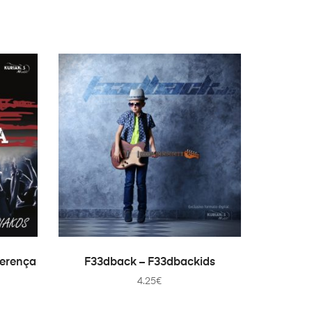
0:30
0:30
0:30
WAGEN
TOEVOEGEN AAN WINKELWAGEN
ferença
F33dback – F33dbackids
4.25
€