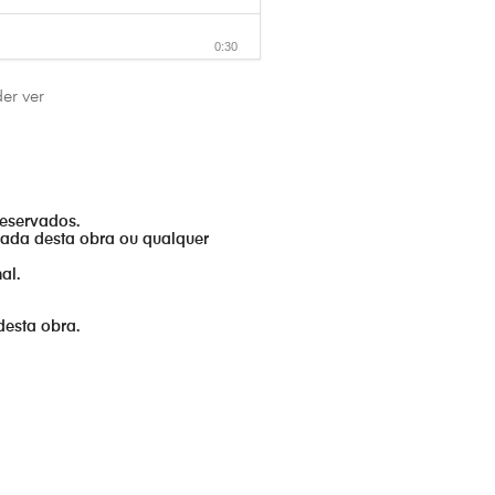
0:30
er ver
0:30
0:30
reservados.
izada desta obra ou qualquer
0:30
al.
0:30
desta obra.
0:30
0:30