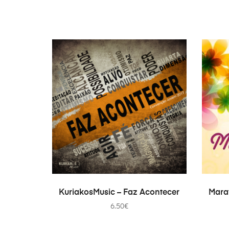
Enche a Cacimba
Guardiões da Arca
Estamos Juntos (Te Louvamos)
Guardiões da Arca
Nkulu Nati
Guardiões da Arca
TOEVOEGEN AAN WINKELWAGEN
TO
KuriakosMusic – Faz Acontecer
Mara
6.50
€