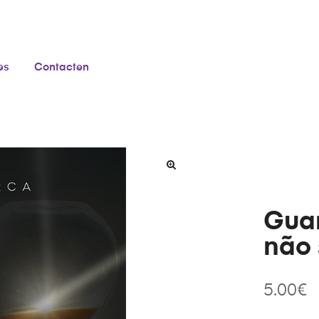
es
Contacten
Guar
não 
5.00
€