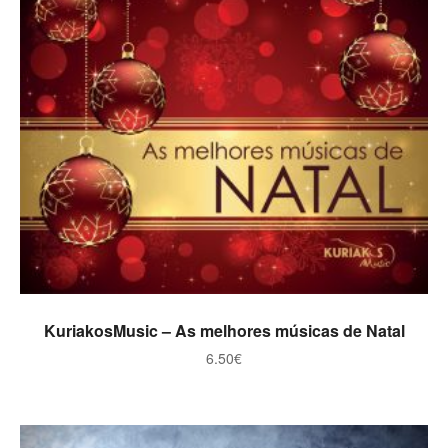
ADICIONAR
KuriakosMusic – As melhores músicas de Natal
6.50
€