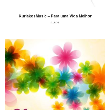
ADICIONAR
KuriakosMusic – Para uma Vida Melhor
6.50
€