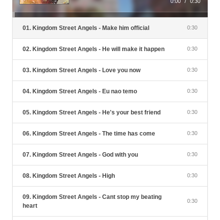
0:00
/
0:30
01. Kingdom Street Angels - Make him official
0:30
02. Kingdom Street Angels - He will make it happen
0:30
03. Kingdom Street Angels - Love you now
0:30
04. Kingdom Street Angels - Eu nao temo
0:30
05. Kingdom Street Angels - He's your best friend
0:30
06. Kingdom Street Angels - The time has come
0:30
07. Kingdom Street Angels - God with you
0:30
08. Kingdom Street Angels - High
0:30
09. Kingdom Street Angels - Cant stop my beating
0:30
heart