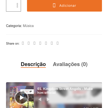
Adicionar
Categoria:
Música
Share on:
Descrição
Avaliações (0)
Reprodutor
de
01. Kingdom Street Angels - Make
áudio
him official