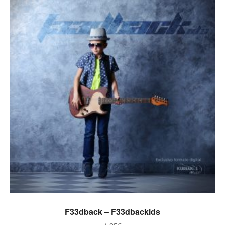
ADICIONAR
F33dback – F33dbackids