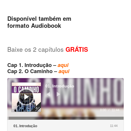
Disponível também em
formato
Audiobook
Baixe os 2 capítulos
GRÁTIS
Cap 1. Introdução –
aqui
Cap 2. O Caminho –
aqui
Reprodutor
de
01. Introdução
áudio
0:00
/
11:44
01. Introdução
11:44