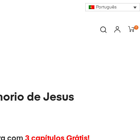
Português
0
orio de Jesus
ra com
3 capítulos Grátis!