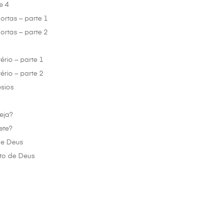
e 4
rtas – parte 1
rtas – parte 2
ério – parte 1
ério – parte 2
sios
eja?
ete?
de Deus
to de Deus