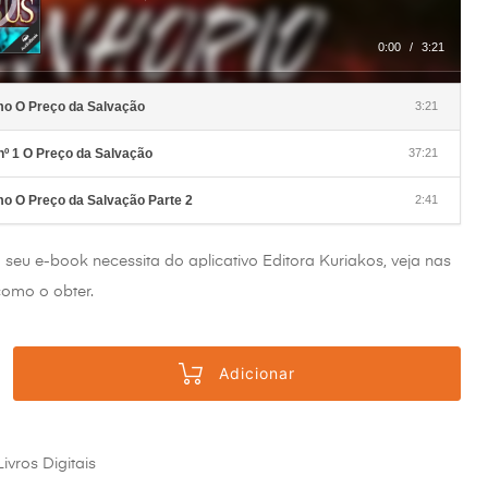
setas
cima/baixo
para
0:00
/
3:21
aumentar
ou
diminuir
o
volume.
o O Preço da Salvação
3:21
 nº 1 O Preço da Salvação
37:21
 O Preço da Salvação Parte 2
2:41
o seu e-book necessita do aplicativo Editora Kuriakos, veja nas
omo o obter.
Adicionar
Livros Digitais