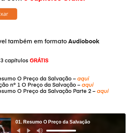
Audiobook
vel também em formato
3 capítulos
GRÁTIS
esumo O Preço da Salvação –
aqui
ção nº 1 O Preço da Salvação –
aqui
esumo O Preço da Salvação Parte 2 –
aqui
01. Resumo O Preço da Salvação
Use
as