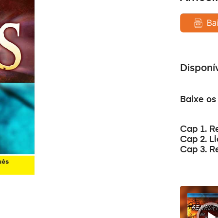
Disponí
Baixe os 
Cap 1. R
Cap 2. Li
Cap 3. R
Reprodutor
de
áudio