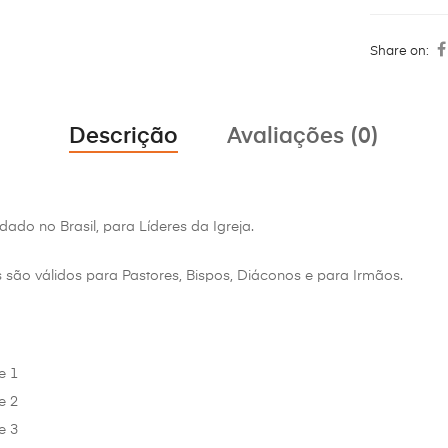
Share on:
Descrição
Avaliações (0)
dado no Brasil, para Líderes da Igreja.
são válidos para Pastores, Bispos, Diáconos e para Irmãos.
e 1
e 2
e 3