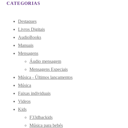
CATEGORIAS
Destaques
Livros Digitais
AudioBooks
Manuais
Mensagens
Áudio mensagem
Mensagens Especiais
Música - Últimos lançamentos
Música
Faixas individuais
Videos
Kids
F33dbackids
Música para bebés