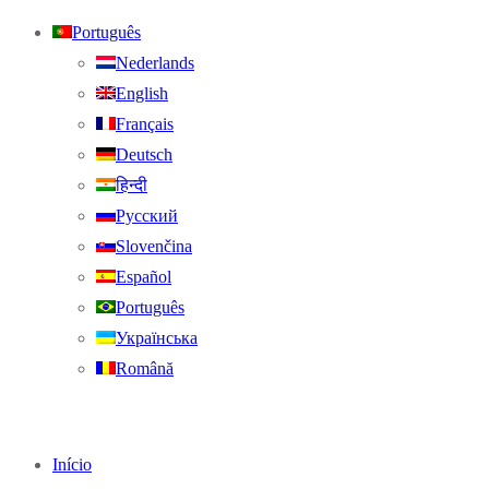
Português
Nederlands
English
Français
Deutsch
हिन्दी
Русский
Slovenčina
Español
Português
Українська
Română
Início