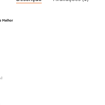
a Melhor
u)
)