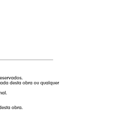
_________________________
reservados.
izada desta obra ou qualquer
nal.
desta obra.