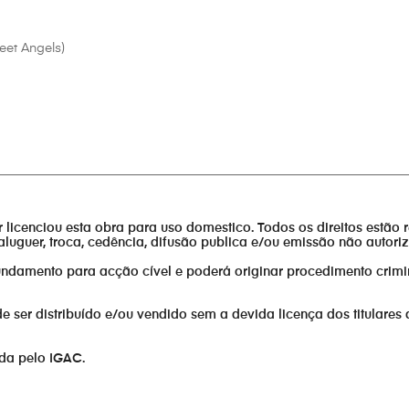
eet Angels)
________________________________________________________________
or licenciou esta obra para uso domestico. Todos os direitos estão 
aluguer, troca, cedência, difusão publica e/ou emissão não autor
fundamento para acção cível e poderá originar procedimento crimi
er distribuído e/ou vendido sem a devida licença dos titulares 
ada pelo IGAC.