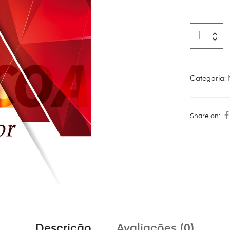
Categoria:
Share on:
Descrição
Avaliações (0)