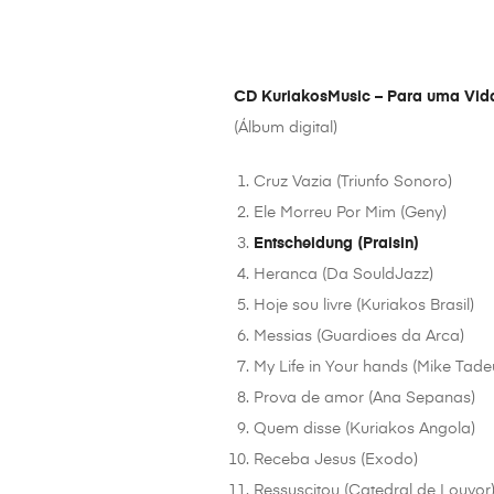
CD KuriakosMusic – Para uma Vid
(Álbum digital)
Cruz Vazia (Triunfo Sonoro)
Ele Morreu Por Mim (Geny)
Entscheidung (Praisin)
Heranca (Da SouldJazz)
Hoje sou livre (Kuriakos Brasil)
Messias (Guardioes da Arca)
My Life in Your hands (Mike Tade
Prova de amor (Ana Sepanas)
Quem disse (Kuriakos Angola)
Receba Jesus (Exodo)
Ressuscitou (Catedral de Louvor