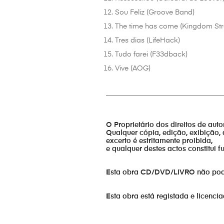
Sou Feliz (Groove Band)
The time has come (Kingdom Str
Tres dias (LifeHack)
Tudo farei (F33dback)
Vive (AOG)
_________________________________
O Proprietário dos direitos de aut
Qualquer cópia, edição, exibição, 
excerto é estritamente proibida,
e qualquer destes actos constitui 
Esta obra CD/DVD/LIVRO não pode s
Esta obra está registada e licenci