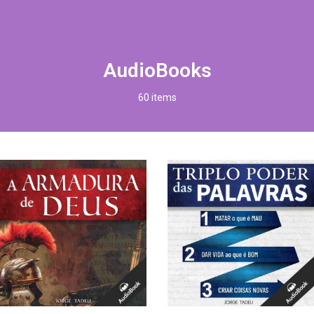
AudioBooks
60 items