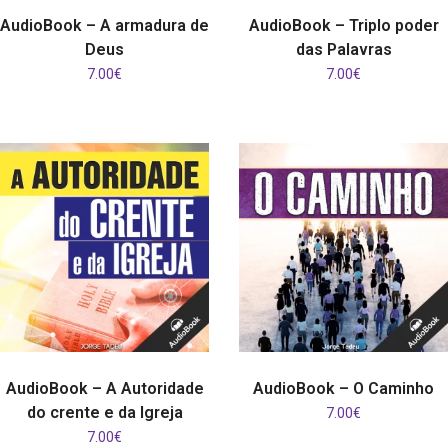
COMPRAR
COMPRAR
AudioBook – A armadura de
AudioBook – Triplo poder
Deus
das Palavras
7.00
€
7.00
€
COMPRAR
COMPRAR
AudioBook – A Autoridade
AudioBook – O Caminho
do crente e da Igreja
7.00
€
7.00
€