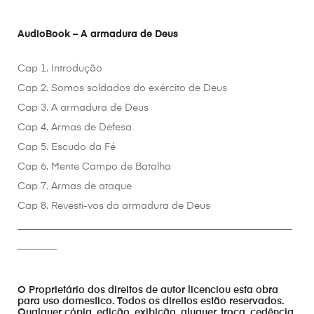
AudioBook – A armadura de Deus
Cap 1. Introdução
Cap 2. Somos soldados do exército de Deus
Cap 3. A armadura de Deus
Cap 4. Armas de Defesa
Cap 5. Escudo da Fé
Cap 6. Mente Campo de Batalha
Cap 7. Armas de ataque
Cap 8. Revesti-vos da armadura de Deus
________________________________________________________
________
O Proprietário dos direitos de autor licenciou esta obra
para uso domestico. Todos os direitos estão reservados.
Qualquer cópia, edição, exibição, aluguer, troca, cedência,