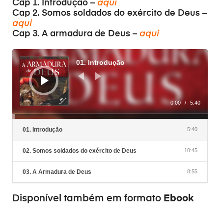
Cap 1. Introdução –
aqui
Cap 2. Somos soldados do exército de Deus –
aqui
Cap 3. A armadura de Deus –
aqui
Tocador
de
01. Introdução
áudio
0:00
/
5:40
01. Introdução
5:40
02. Somos soldados do exército de Deus
10:45
03. A Armadura de Deus
8:55
Ebook
Disponível também em formato