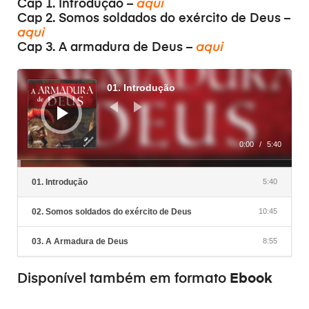
Cap 1. Introdução –
aqui
Cap 2. Somos soldados do exército de Deus –
aqui
Cap 3. A armadura de Deus –
aqui
Reproductor
de
01. Introdução
audio
0:00
/
5:40
01. Introdução
5:40
02. Somos soldados do exército de Deus
10:45
03. A Armadura de Deus
8:55
Ebook
Disponível também em formato