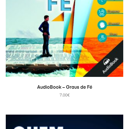
AÑADIR AL CARRITO
AudioBook – Graus de Fé
7.00
€