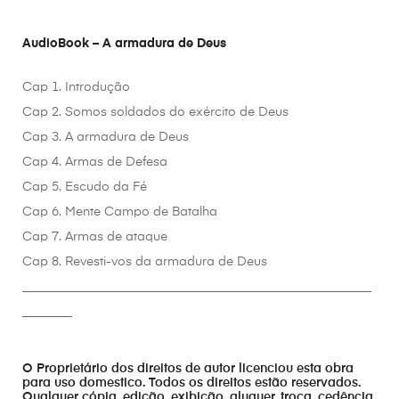
AudioBook – A armadura de Deus
Cap 1. Introdução
Cap 2. Somos soldados do exército de Deus
Cap 3. A armadura de Deus
Cap 4. Armas de Defesa
Cap 5. Escudo da Fé
Cap 6. Mente Campo de Batalha
Cap 7. Armas de ataque
Cap 8. Revesti-vos da armadura de Deus
________________________________________________________
________
O Proprietário dos direitos de autor licenciou esta obra
para uso domestico. Todos os direitos estão reservados.
Qualquer cópia, edição, exibição, aluguer, troca, cedência,