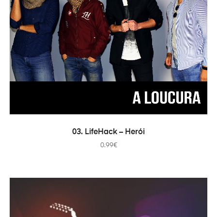
COMPRAR
03. LifeHack – Herói
0.99
€