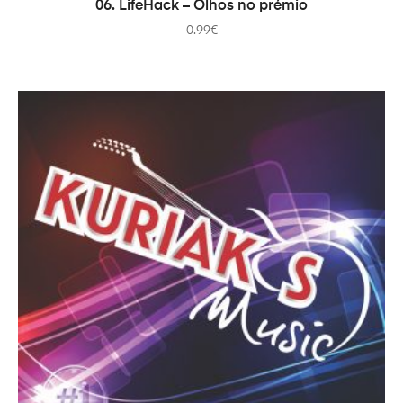
COMPRAR
06. LifeHack – Olhos no prémio
0.99
€