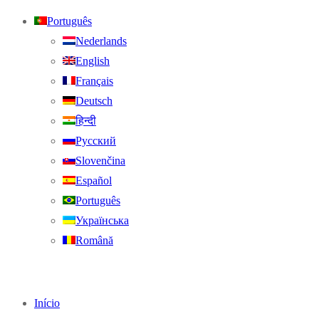
Português
Nederlands
English
Français
Deutsch
हिन्दी
Русский
Slovenčina
Español
Português
Українська
Română
Início