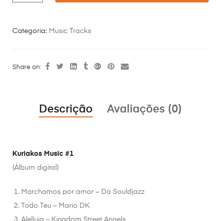
Categoria:
Music Tracks
Share on:
Descrição
Avaliações (0)
Kuriakos Music #1
(Álbum digital)
Marchamos por amor – Da Souldjazz
Todo Teu – Mario DK
Alelluia – Kingdom Street Angels