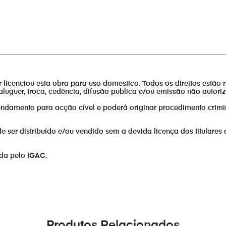
________________________________________________________________
or licenciou esta obra para uso domestico. Todos os direitos estão 
aluguer, troca, cedência, difusão publica e/ou emissão não autor
fundamento para acção cível e poderá originar procedimento crimi
er distribuído e/ou vendido sem a devida licença dos titulares 
ada pelo IGAC.
Produtos Relacionados