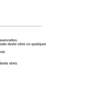
_________________________
reservados.
izada desta obra ou qualquer
nal.
desta obra.