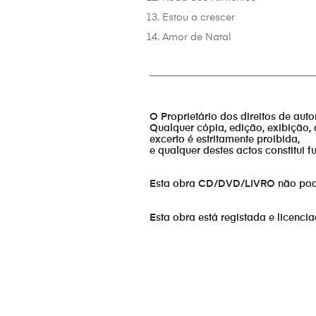
Estou a crescer
Amor de Natal
_________________________________
O Proprietário dos direitos de aut
Qualquer cópia, edição, exibição, 
excerto é estritamente proibida,
e qualquer destes actos constitui 
Esta obra CD/DVD/LIVRO não pode s
Esta obra está registada e licenci