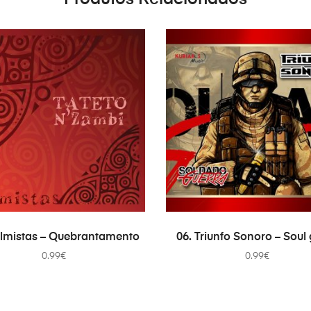
ADICIONAR
ADICIONAR
almistas – Quebrantamento
06. Triunfo Sonoro – Soul
0.99
€
0.99
€