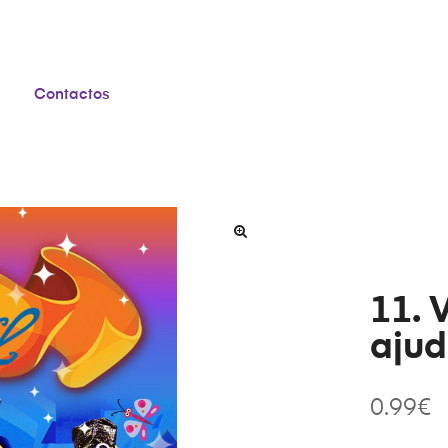
Contactos
11. 
ajud
0.99
€