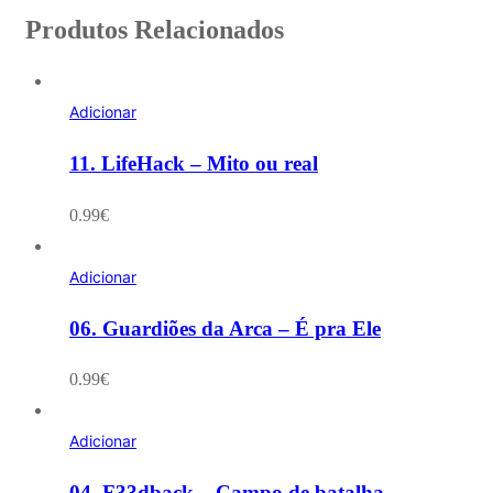
Produtos Relacionados
Adicionar
11. LifeHack – Mito ou real
0.99
€
Adicionar
06. Guardiões da Arca – É pra Ele
0.99
€
Adicionar
04. F33dback – Campo de batalha