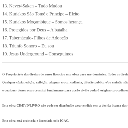
13. Never4Saken – Tudo Mudou
14. Kuriakos São Tomé e Princípe – Eleito
15. Kuriakos Moçambique – Somos herança
16. Protegidos por Deus – A batalha
17. Tabernáculo- Filhos de Adopção
18. Triunfo Sonoro – Eu sou
19. Jesus Underground – Conseguimos
O Proprietário dos direitos de autor licenciou esta obra para uso doméstico. Todos os direi
Qualquer cópia, edição, exibição, aluguer, troca, cedência, difusão publica e/ou emissão n
e qualquer destes actos constitui fundamento para acção civil e poderá originar procedimen
Esta obra CD/DVD/LIVRO não pode ser distribuído e/ou vendido sem a devida licença dos ti
Esta obra está registada e licenciada pelo IGAC.