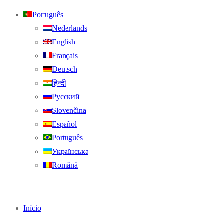
Português
Nederlands
English
Français
Deutsch
हिन्दी
Русский
Slovenčina
Español
Português
Українська
Română
Início