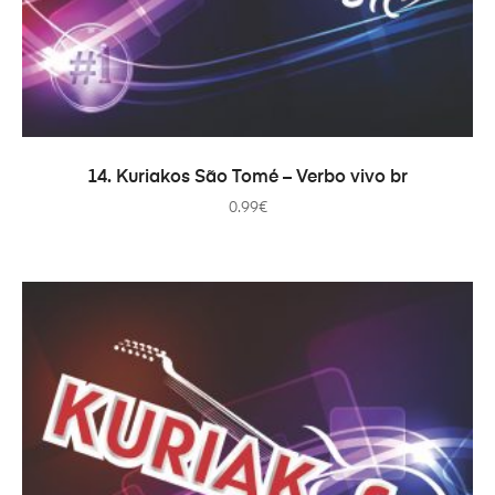
ADICIONAR
14. Kuriakos São Tomé – Verbo vivo br
0.99
€