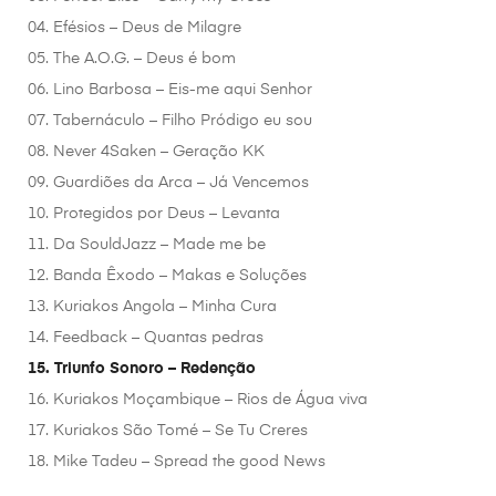
04. Efésios – Deus de Milagre
05. The A.O.G. – Deus é bom
06. Lino Barbosa – Eis-me aqui Senhor
07. Tabernáculo – Filho Pródigo eu sou
08. Never 4Saken – Geração KK
09. Guardiões da Arca – Já Vencemos
10. Protegidos por Deus – Levanta
11. Da SouldJazz – Made me be
12. Banda Êxodo – Makas e Soluções
13. Kuriakos Angola – Minha Cura
14. Feedback – Quantas pedras
15. Triunfo Sonoro – Redenção
16. Kuriakos Moçambique – Rios de Água viva
17. Kuriakos São Tomé – Se Tu Creres
18. Mike Tadeu – Spread the good News