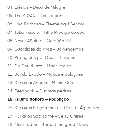
04. Efésios – Deus de Milagre
05. The A.O.G. – Deus é bom
06. Lino Barbosa – Eis-me aqui Senhor
07. Tabernáculo – Filho Pródigo eu sou
08. Never 4Saken – Geração KK
09. Guardiões da Arca – Já Vencemos
10. Protegidos por Deus – Levanta
11. Da SouldJazz – Made me be
12. Banda Êxodo – Makas e Soluções
13. Kuriakos Angola – Minha Cura
14. Feedback – Quantas pedras
15. Triunfo Sonoro – Redenção
16. Kuriakos Moçambique – Rios de Água viva
17. Kuriakos São Tomé – Se Tu Creres
18. Mike Tadeu – Spread the good News