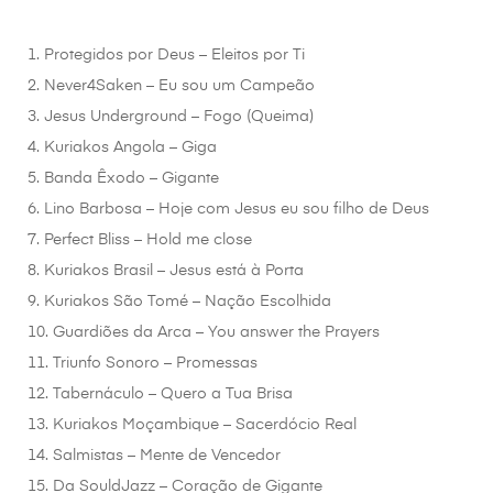
1. Protegidos por Deus – Eleitos por Ti
2. Never4Saken – Eu sou um Campeão
3. Jesus Underground – Fogo (Queima)
4. Kuriakos Angola – Giga
5. Banda Êxodo – Gigante
6. Lino Barbosa – Hoje com Jesus eu sou filho de Deus
7. Perfect Bliss – Hold me close
8. Kuriakos Brasil – Jesus está à Porta
9. Kuriakos São Tomé – Nação Escolhida
10. Guardiões da Arca – You answer the Prayers
11. Triunfo Sonoro – Promessas
12. Tabernáculo – Quero a Tua Brisa
13. Kuriakos Moçambique – Sacerdócio Real
14. Salmistas – Mente de Vencedor
15. Da SouldJazz – Coração de Gigante