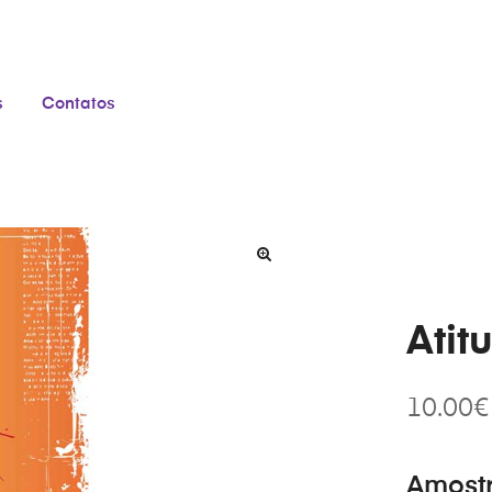
s
Contatos
Atit
10.00
€
Amost