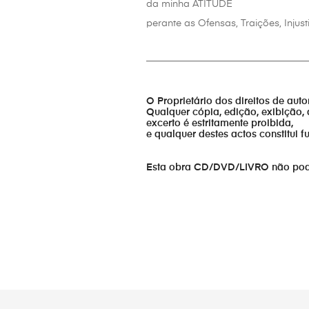
da minha ATITUDE
perante as Ofensas, Traições, Injust
_________________________________
O Proprietário dos direitos de aut
Qualquer cópia, edição, exibição, 
excerto é estritamente proibida,
e qualquer destes actos constitui 
Esta obra CD/DVD/LIVRO não pode s