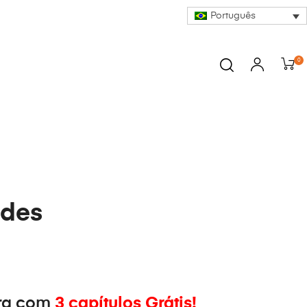
Português
0
udes
ra com
3 capítulos Grátis!