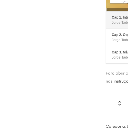
Cap 1. In
Jorge Tad
Cap 2. O 
Jorge Tad
Cap 3. Má
Jorge Tad
Para abrir 
nas
instruç
Categoria: