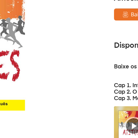
Dispo
Baixe os
Cap 1. I
Cap 2. O
Cap 3. M
Tocador
de
áudio