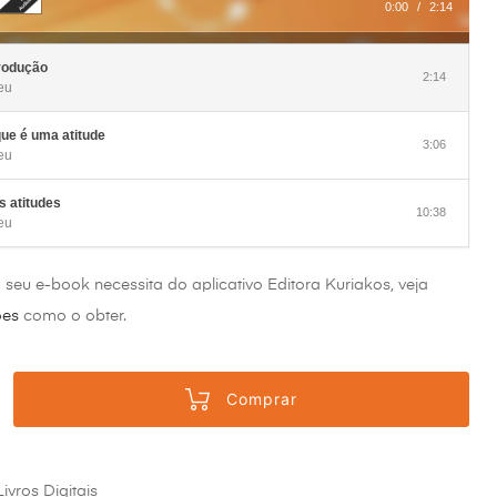
0:00
/
2:14
para
cima
ou
para
baixo
trodução
para
2:14
eu
aumentar
ou
diminuir
o
que é uma atitude
volume.
3:06
eu
s atitudes
10:38
eu
o seu e-book necessita do aplicativo Editora Kuriakos, veja
ões
como o obter.
Comprar
Livros Digitais