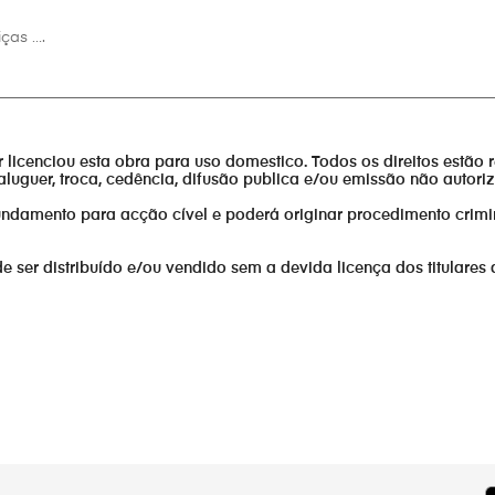
iças ….
________________________________________________________________
or licenciou esta obra para uso domestico. Todos os direitos estão 
aluguer, troca, cedência, difusão publica e/ou emissão não autor
fundamento para acção cível e poderá originar procedimento crimi
er distribuído e/ou vendido sem a devida licença dos titulares 