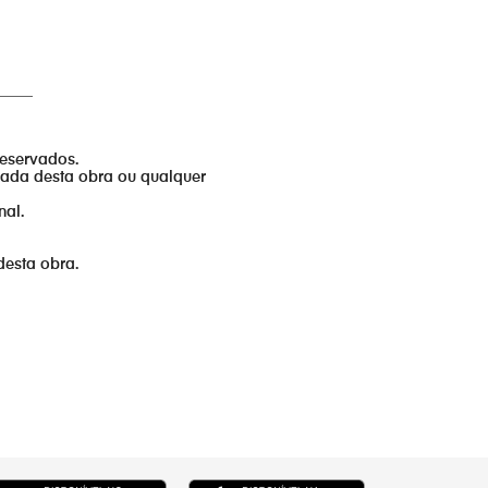
_____
reservados.
izada desta obra ou qualquer
nal.
desta obra.