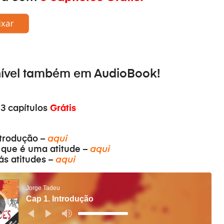
nível também em
AudioBook
!
 3 capítulos
Grátis
ntrodução –
aqui
 que é uma atitude –
aqui
ás atitudes –
aqui
Jorge Tadeu
Cap 1. Introdução
Use
as
setas