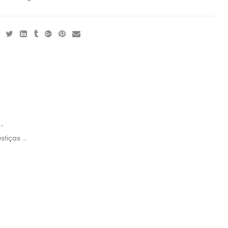
.
stiças …