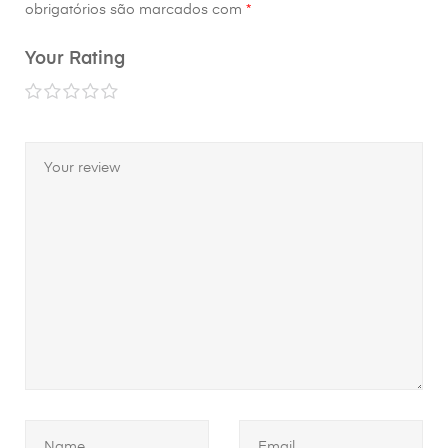
obrigatórios são marcados com
*
Your Rating
1
2
3
4
5