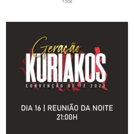
7.50
€