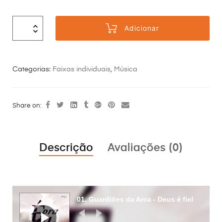
Adicionar
Categorias:
Faixas individuais
,
Música
Share on:
Descrição
Avaliações (0)
Reprodutor
de
01. Guardiões da Arca - Deus é fiel
áudio