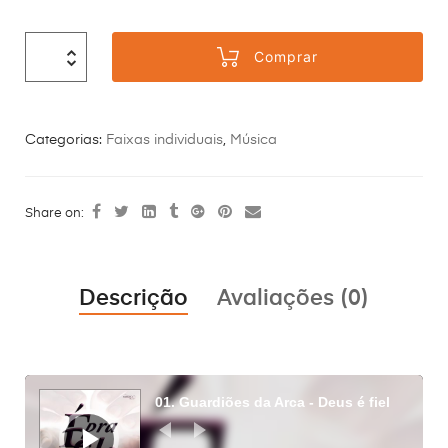
Comprar
Categorias:
Faixas individuais
,
Música
Share on:
Descrição
Avaliações (0)
Tocador
de
01. Guardiões da Arca - Deus é fiel
áudio