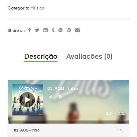
Categoria:
Música
Share on:
Descrição
Avaliações (0)
Reprodutor
de
01. AOG - Intro
áudio
0:00
/
0:31
01. AOG - Intro
0:31