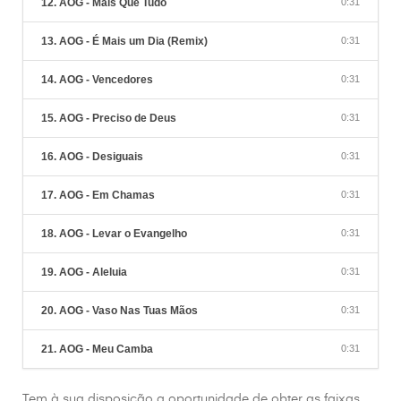
12. AOG - Mais Que Tudo
0:31
13. AOG - É Mais um Dia (Remix)
0:31
14. AOG - Vencedores
0:31
15. AOG - Preciso de Deus
0:31
16. AOG - Desiguais
0:31
17. AOG - Em Chamas
0:31
18. AOG - Levar o Evangelho
0:31
19. AOG - Aleluia
0:31
20. AOG - Vaso Nas Tuas Mãos
0:31
21. AOG - Meu Camba
0:31
Tem à sua disposição a oportunidade de obter as faixas