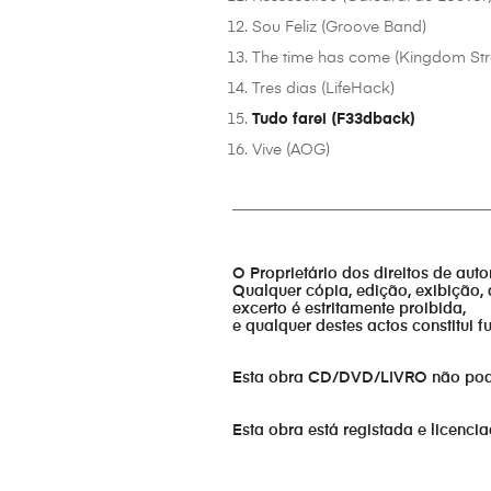
Sou Feliz (Groove Band)
The time has come (Kingdom Str
Tres dias (LifeHack)
Tudo farei (F33dback)
Vive (AOG)
_________________________________
O Proprietário dos direitos de aut
Qualquer cópia, edição, exibição, 
excerto é estritamente proibida,
e qualquer destes actos constitui 
Esta obra CD/DVD/LIVRO não pode s
Esta obra está registada e licenci