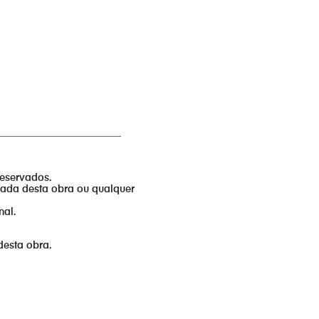
_________________________
reservados.
izada desta obra ou qualquer
nal.
desta obra.