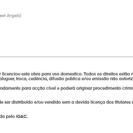
eet Angels)
________________________________________________________________
or licenciou esta obra para uso domestico. Todos os direitos estão 
aluguer, troca, cedência, difusão publica e/ou emissão não autor
fundamento para acção cível e poderá originar procedimento crimi
er distribuído e/ou vendido sem a devida licença dos titulares 
ada pelo IGAC.