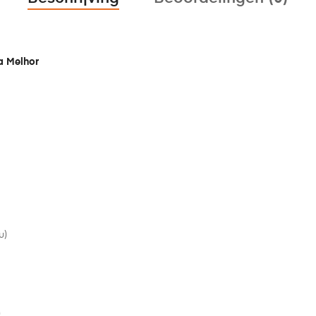
a Melhor
u)
)