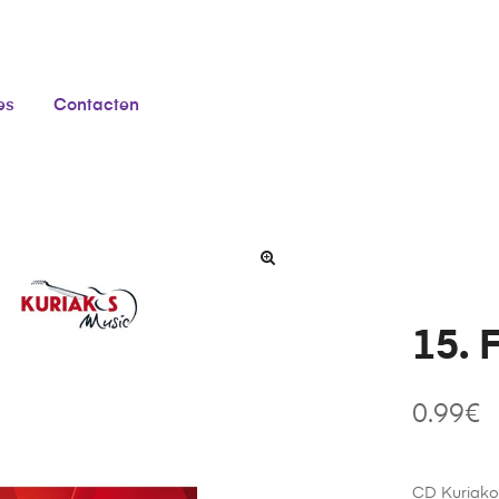
es
Contacten
15. 
0.99
€
CD Kuriako