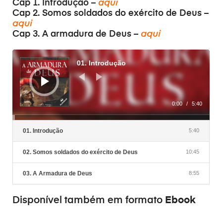
Cap 1. Introdução –
aqui
Cap 2. Somos soldados do exército de Deus –
aqui
Cap 3. A armadura de Deus –
aqui
Audiospeler
01. Introdução
0:00
/
5:40
01. Introdução
5:40
02. Somos soldados do exército de Deus
10:45
03. A Armadura de Deus
8:55
Ebook
Disponível também em formato