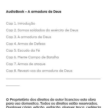
AudioBook – A armadura de Deus
Cap 1. Introdução
Cap 2. Somos soldados do exército de Deus
Cap 3. A armadura de Deus
Cap 4. Armas de Defesa
Cap 5. Escudo da Fé
Cap 6. Mente Campo de Batalha
Cap 7. Armas de ataque
Cap 8. Revesti-vos da armadura de Deus
________________________________________________________
________
O Proprietário dos direitos de autor licenciou esta obra
para uso domestico. Todos os direitos estão reservados.
Qualquer cópia, edição, exibição, aluguer, troca, cedência,