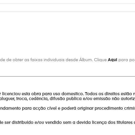
edor
e de obter as faixas individuais desde Álbum. Clique
Aqui
para pod
us
________________________________________________________________
or licenciou esta obra para uso domestico. Todos os direitos estão 
aluguer, troca, cedência, difusão publica e/ou emissão não autor
fundamento para acção cível e poderá originar procedimento crimi
er distribuído e/ou vendido sem a devida licença dos titulares 