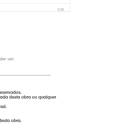
0:30
0:30
0:30
0:30
er ver;
0:30
_________________________
0:30
reservados.
izada desta obra ou qualquer
nal.
desta obra.