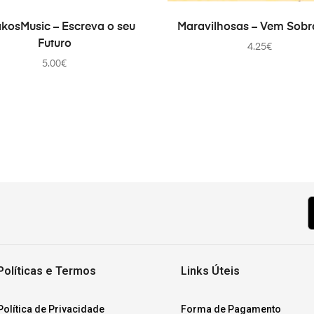
PRIDAŤ DO KOŠÍKA
PRIDAŤ DO KOŠÍKA
akosMusic – Escreva o seu
Maravilhosas – Vem Sobr
Futuro
4.25
€
5.00
€
Políticas e Termos
Links Úteis
Política de Privacidade
Forma de Pagamento