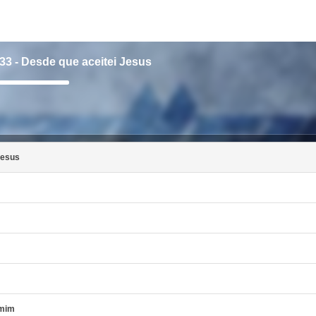
33 - Desde que aceitei Jesus
Pomocou
šípok
hore/dole
zvýšite
alebo
znížite
hlasitosť.
Jesus
 mim