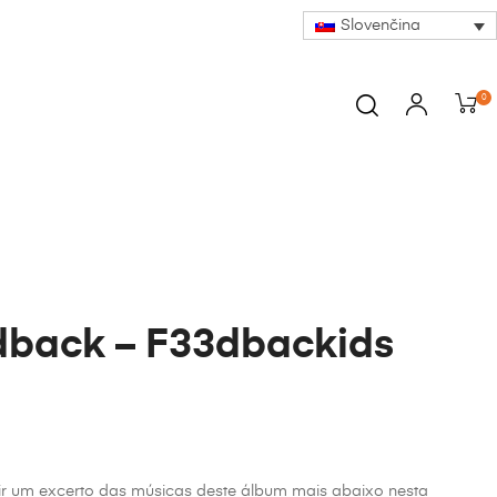
Slovenčina
0
dback – F33dbackids
ir um excerto das músicas deste álbum mais abaixo nesta