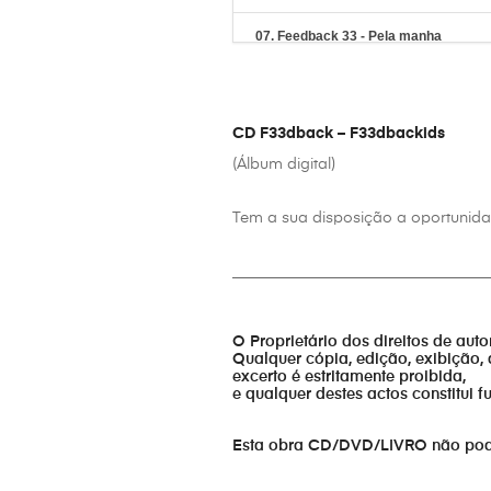
07. Feedback 33 - Pela manha
08. Feedback 33 - Ser cristao
09. Feedback 33 - Sou mais que venc
CD F33dback – F33dbackids
(Álbum digital)
10. Feedback 33 - Tu me conheces
Tem a sua disposição a oportunidad
11. Feedback 33 - Sou um filho de De
_________________________________
12. Feedback 33 - Es tu
O Proprietário dos direitos de aut
Qualquer cópia, edição, exibição, 
excerto é estritamente proibida,
e qualquer destes actos constitui 
Esta obra CD/DVD/LIVRO não pode s