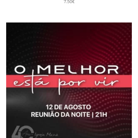
7.50
€